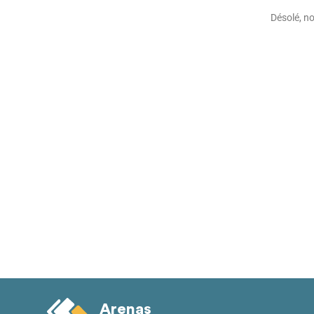
Désolé, n
Arenas